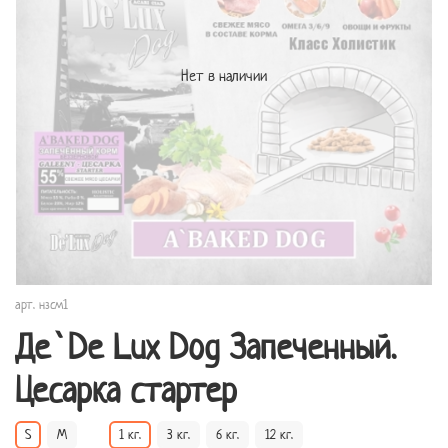
Нет в наличии
арт.
нзсм1
Де`De Lux Dog Запеченный.
Цесарка стартер
S
M
1 кг.
3 кг.
6 кг.
12 кг.