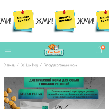
МИ!
ЖМИ!
ЖМИ!
0
Главная
De' Lux Dog
Гипоаллергенный корм