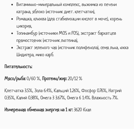
Витаминно-минеральный комплекс, выжимка из печени
катрана, яблоко (источник диет. клетчатки),
Ромашка, клюква (для стабилизации кислот в моче), корень
цикория,
Топинамбур (источники MOS и FOS), экстракт бархатцев
прямостоячих (источник лютеина),
Экстракт зеленого чая (источник полифенола), семя льна, юкка
Шидигера, мико карб.
Питательность:
Мясо/рыба:
0/60 %,
Протеин/жир:
20/12 %
Клетчатка 3.5%, Зола 6.4%, Кальций 1.26%, Фосфор 0.76%, Натрий
0.35%, Калий 0.38%, Омега 3 3.67%, Омега 6 1.4%. Влажность 7%.
Измеренная обменная энергия на 1 кг:
3620 Ккал