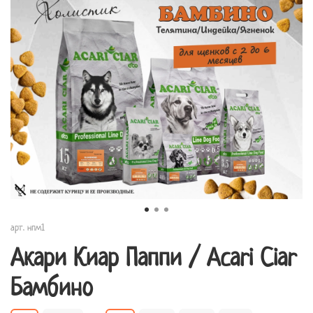
арт.
нпм1
Акари Киар Паппи / Acari Ciar
Бамбино