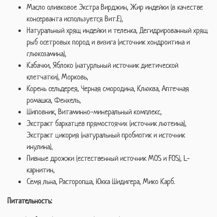
Масло оливковое Экстра Вирджин, Жир индейки (в качестве
консерванта используется Вит.E),
Натуральный хрящ индейки и теленка, Дегидрированный хрящ
рыб осетровых пород и визига (источник хондроитина и
глюкозамина),
Кабачки, Яблоко (натурльный источник диетической
клетчатки), Морковь,
Корень сельдерея, Черная смородина, Клюква, Аптечная
ромашка, Фенхель,
Шиповник, Витаминно-минеральный комплекс,
Экстракт бархатцев прямостоячих (источник лютеина),
Экстракт цикория (натуральный пробиотик и источник
инулина),
Пивные дрожжи (естественный источник MOS и FOS), L-
карнитин,
Семя льна, Расторопша, Юкка Шидигера, Мико Карб.
Питательность: